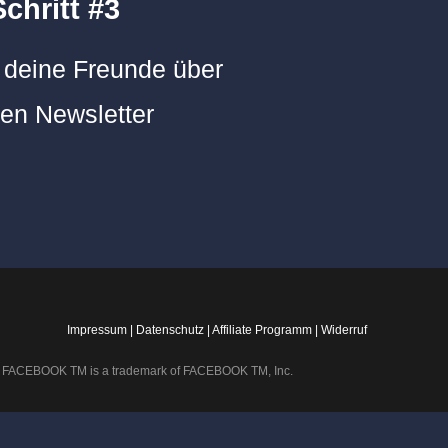
Schritt #3
e deine Freunde über
sen Newsletter
Impressum |
Datenschutz |
Affiliate Programm |
Widerruf
 way. FACEBOOK TM is a trademark of FACEBOOK TM, Inc.