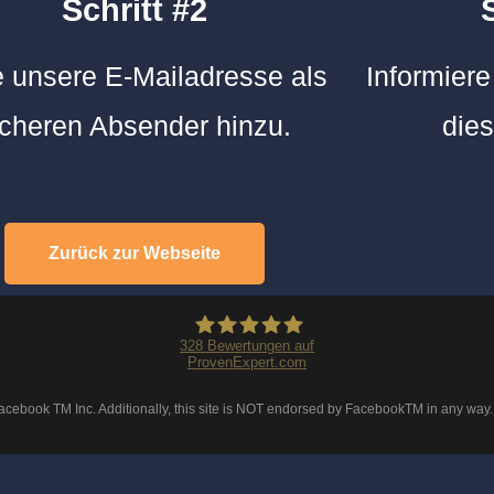
Schritt #2
 unsere E-Mailadresse als
Informier
icheren Absender hinzu.
die
Zurück zur Webseite
328
Bewertungen auf
ProvenExpert.com
Achilles Physiotherapie
r Facebook TM Inc. Additionally, this site is NOT endorsed by FacebookTM in any