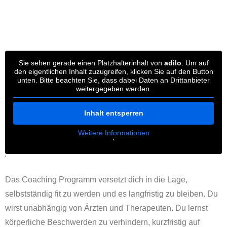
Sie sehen gerade einen Platzhalterinhalt von
adilo
. Um auf
den eigentlichen Inhalt zuzugreifen, klicken Sie auf den Button
unten. Bitte beachten Sie, dass dabei Daten an Drittanbieter
weitergegeben werden.
Inhalt entsperren
Weitere Informationen
'
'
Das Coaching Programm versetzt dich in die Lage,
selbstständig fit zu werden und es langfristig zu bleiben. Du
wirst unabhängig von Ärzten und Therapeuten. Du lernst
körperliche Beschwerden zu verhindern, kurzfristig auf