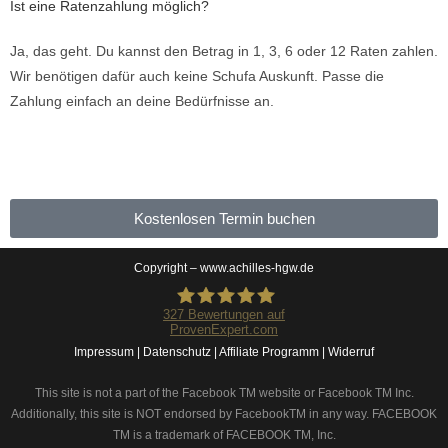
Ist eine Ratenzahlung möglich?
Ja, das geht. Du kannst den Betrag in 1, 3, 6 oder 12 Raten zahlen.
Wir benötigen dafür auch keine Schufa Auskunft. Passe die
Zahlung einfach an deine Bedürfnisse an.
Kostenlosen Termin buchen
Copyright – www.achilles-hgw.de
327
Bewertungen auf
ProvenExpert.com
Impressum |
Datenschutz |
Achilles Physiotherapie
Affiliate Programm |
Widerruf
This site is not a part of the Facebook TM website or Facebook TM Inc.
Additionally, this site is NOT endorsed by FacebookTM in any way. FACEBOOK
TM is a trademark of FACEBOOK TM, Inc.